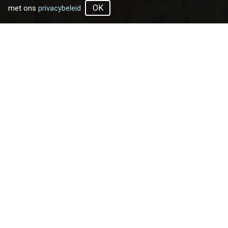
OK
met ons
privacybeleid
Populaire steden
Ontdek de nieuwste huurwoningen in jouw stad
Amsterdam
2 huurwoningen