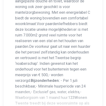
aangepaste douche en toilet, waardoor de
woning ook zeer geschikt is voor
mantelzorgbewoning. Met een energielabel C
biedt de woning bovendien een comfortabel
woonklimaat.Voor paardenliefhebbers biedt
deze locatie unieke mogelijkheden:er is met
ruim 7.000m2 grond veel ruimte voor het
realiseren van een stal en het houden van
paarden.De voorkeur gaat uit naar een huurder
die het perceel zelfstandig kan onderhouden
en vertrouwd is met het Twentse begrip
‘noaberschap’. Indien gewenst kan het
onderhoud voor het buitenterrein tegen een
meerprijs van € 500,- worden
verzorgd.
Bijzonderheden:
- Per 1 juli
beschikbaar,- Minimale huurperiode van 24
maanden,- Exclusief gas, water, elektra,-
Waarborgsom van 1 maand huur.
123Wonen
Twente treedt bij deze woonruimte op als