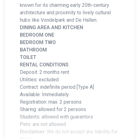
known for its charming early 20th-century
architecture and proximity to lively cultural
hubs like Vondelpark and De Hallen.
DINING AREA AND KITCHEN
BEDROOM ONE
BEDROOM TWO
BATHROOM
TOILET
RENTAL CONDITIONS
Deposit: 2 months rent
Utilities: excluded
Contract: indefinite period [Type A]
Available: Immediately
Registration: max. 2 persons
Sharing: allowed for 2 persons
Students: allowed with guarantors
Pets: are not allowed
Disclaimer
: We do not accept any liability for