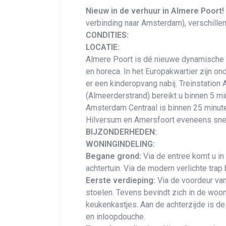
Nieuw in de verhuur in Almere Poort!
verbinding naar Amsterdam), verschille
CONDITIES:
LOCATIE:
Almere Poort is dé nieuwe dynamische s
en horeca. In het Europakwartier zijn o
er een kinderopvang nabij. Treinstation
(Almeerderstrand) bereikt u binnen 5 mi
Amsterdam Centraal is binnen 25 minute
Hilversum en Amersfoort eveneens snel
BIJZONDERHEDEN:
WONINGINDELING:
Begane grond:
Via de entree komt u i
achtertuin. Via de modern verlichte trap
Eerste verdieping:
Via de voordeur van
stoelen. Tevens bevindt zich in de woo
keukenkastjes. Aan de achterzijde is de
en inloopdouche.