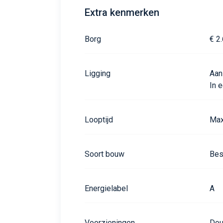
Extra kenmerken
Borg
€ 2
Ligging
Aan
In 
Looptijd
Max
Soort bouw
Bes
Energielabel
A
Voorzieningen
Dou