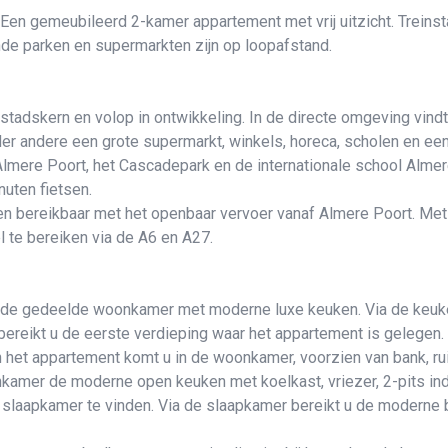
Een gemeubileerd 2-kamer appartement met vrij uitzicht. Treins
nde parken en supermarkten zijn op loopafstand.
tadskern en volop in ontwikkeling. In de directe omgeving vindt
nder andere een grote supermarkt, winkels, horeca, scholen en e
 Almere Poort, het Cascadepark en de internationale school Almer
nuten fietsen.
n bereikbaar met het openbaar vervoer vanaf Almere Poort. Met 
 te bereiken via de A6 en A27.
n de gedeelde woonkamer met moderne luxe keuken. Via de keuk
 bereikt u de eerste verdieping waar het appartement is gelegen.
 het appartement komt u in de woonkamer, voorzien van bank, rui
nkamer de moderne open keuken met koelkast, vriezer, 2-pits in
 slaapkamer te vinden. Via de slaapkamer bereikt u de moderne b