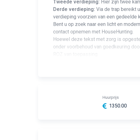
Tweede verdieping:
Hier zijn twee kam
Derde verdieping:
Via de trap bereikt
verdieping voorzien van een gedeelde k
Bent u op zoek naar een licht en modern
contact opnemen met HouseHunting.
Hoewel deze tekst met zorg is opgestel
onder voorbehoud van goedkeuring door
ROZ van toepassing.
Huurprijs
1350.00