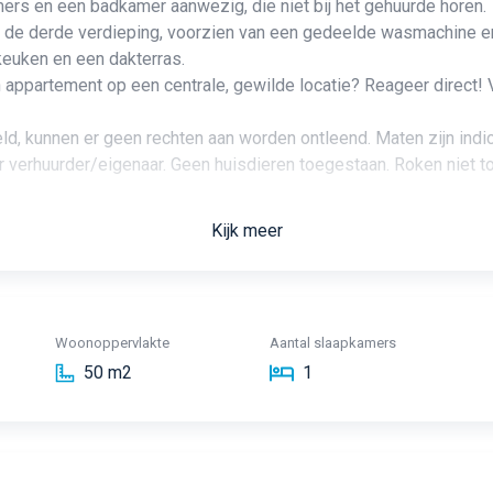
ers en een badkamer aanwezig, die niet bij het gehuurde horen.
 u de derde verdieping, voorzien van een gedeelde wasmachine e
euken en een dakterras.
 appartement op een centrale, gewilde locatie? Reageer direct! 
d, kunnen er geen rechten aan worden ontleend. Maten zijn indi
 verhuurder/eigenaar. Geen huisdieren toegestaan. Roken niet
Kijk meer
Woonoppervlakte
Aantal slaapkamers
50 m2
1