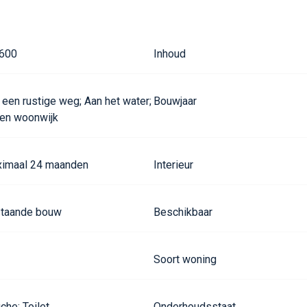
.600
Inhoud
 een rustige weg; Aan het water;
Bouwjaar
een woonwijk
imaal 24 maanden
Interieur
taande bouw
Beschikbaar
Soort woning
che; Toilet
Onderhoudsstaat